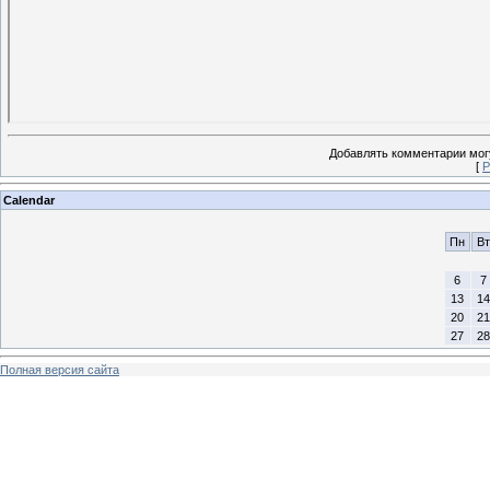
Добавлять комментарии могу
[
Р
Calendar
Пн
Вт
6
7
13
14
20
21
27
28
Полная версия сайта