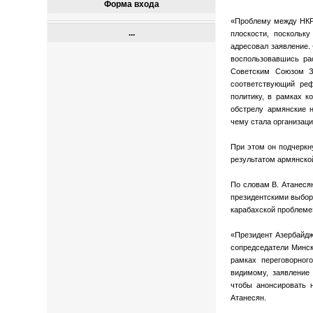
Форма входа
«Проблему между НКР 
...
плоскости, поскольк
адресовал заявление.
воспользовавшись ра
Советским Союзом З
соответствующий реф
политику, в рамках к
обстрелу армянские н
чему стала организац
При этом он подчеркн
результатом армянской
По словам В. Атанесян
президентскими выбор
карабахской проблеме»
«Президент Азербайдж
сопредседатели Минск
рамках переговорног
видимому, заявление
чтобы анонсировать 
Атанесян.