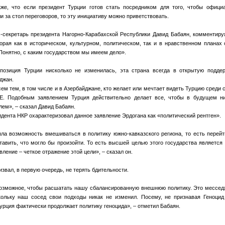
кже, что если президент Турции готов стать посредником для того, чтобы офици
 за стол переговоров, то эту инициативу можно приветствовать.
-секретарь президента Нагорно-Карабахской Республики Давид Бабаян, комментиру
торая как в историческом, культурном, политическом, так и в нравственном планах 
 Понятно, с каким государством мы имеем дело».
позиция Турции нисколько не изменилась, эта страна всегда в открытую подде
джан.
ем тем, в том числе и в Азербайджане, кто желает или мечтает видеть Турцию среди
. Подобным заявлением Турция действительно делает все, чтобы в будущем ни
лем», – сказал Давид Бабаян.
дента НКР охарактеризовал данное заявление Эрдогана как «политический рентген».
ла возможность вмешиваться в политику южно-кавказского региона, то есть перей
тавить, что могло бы произойти. То есть высшей целью этого государства является
вление – четкое отражение этой цели», – сказал он.
извал, в первую очередь, не терять бдительности.
озможное, чтобы расшатать нашу сбалансированную внешнюю политику. Это мессед
кольку наш сосед свои подходы никак не изменил. Посему, не признавая Геноцид
урция фактически продолжает политику геноцида», – отметил Бабаян.