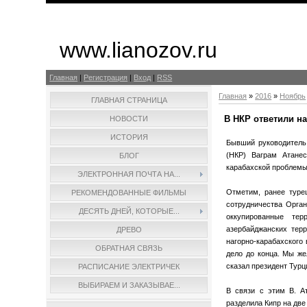
www.lianozov.ru
Главная
|
Регистрация
|
Вход
|
RSS
Главная
»
2016
»
Ноябрь
ГЛАВНАЯ СТРАНИЦА
В НКР ответили н
НОВОСТИ
ИСТОРИЯ
Бывший руководитель
(НКР) Ваграм Атане
БЛОГ
карабахской проблемы
ЭЛЕКТРОННАЯ ПОЧТА НА...
Отметим, ранее туре
РЕКОМЕНДОВАННЫЕ ФИЛЬМЫ
сотрудничества Орган
ДЕСЯТЬ ДНЕЙ, КОТОРЫЕ...
оккупированные тер
азербайджанских тер
ДРЕВО
нагорно-карабахского 
ОБРАТНАЯ СВЯЗЬ
дело до конца. Мы же
сказал президент Турц
РАСПИСАНИЕ ЭЛЕКТРИЧЕК
ВЫБИРАЕМ И ЗАКАЗЫВАЕ...
В связи с этим В. Ат
разделила Кипр на две