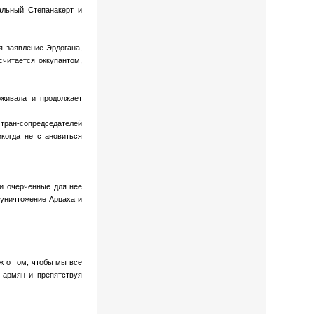
альный Степанакерт и
я заявление Эрдогана,
считается оккупантом,
рживала и продолжает
 стран-сопредседателей
когда не становиться
ти очерченные для нее
 уничтожение Арцаха и
ж о том, чтобы мы все
 армян и препятствуя