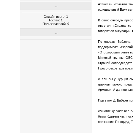
Атанесян отметил та
...
официальный Баку сели
Онлайн всего:
1
Гостей:
1
В свою очередь пресс
Пользователей:
0
отметил: «Страна, ко
говорит об оккупации.
...
По словам Бабаяна, 
поддерживать Азербай
«Это хороший ответ вс
Минской группы ОБСЕ
страной-сопредседате
Пресс-секретарь прези
«Если бы у Турции бы
границы, можно предс
Армении. А данное зая
При этом Д. Бабаян пр
«Многие делают все в
были бдительны, пос
признанию Геноцида, Т