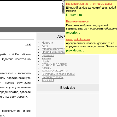
Грузовые запчасти! оптовые цены
Широкий выбор запчастей для любой
модели
lideravto.ru
Вертикализаторы
Поможем выбрать подходящий
вертикализатор и оформить обращен
Приветствую Вас
Гость
exoorto.ru
Друзья сайта
www.prokatcom.ru
Новости
Аренда бизнес класса: документы в
11:22
Авто
порядке и понятные условия. Звоните
fotokino.lianozov.ru
prokatcom.ru
Наша Немчиновка
рабахской Республики
Кроха и я
xteamx
Эрдогана касательно
hippie
ОТДЫХ В АДЛЕРЕ
халява
BUS.LIANOZOV.RU
ического и торгового
Выбираем и заказываем
ньюлан телеком
чном порядке покинуть
АБОВЯН
ет против оккупации
ика в урегулировании
Block title
осредничество, довести
ись на свои земли», –
 поскольку из ничего
ны».