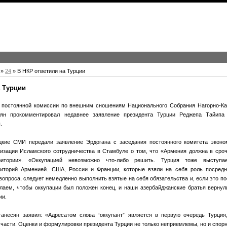
»
24
» В НКР ответили на Турции
а Турции
 постоянной комиссии по внешним сношениям Национального Собрания Нагорно-Ка
сян прокомментировал недавнее заявление президента Турции Реджепа Тайипа 
.
цкие СМИ передали заявление Эрдогана с заседания постоянного комитета эконом
изации Исламского сотрудничества в Стамбуле о том, что «Армения должна в сро
ритории». «Оккупацией невозможно что-либо решить. Турция тоже выступа
риторий Арменией. США, России и Франции, которые взяли на себя роль посредн
вопроса, следует немедленно выполнить взятые на себя обязательства и, если это п
лаем, чтобы оккупации был положен конец, и наши азербайджанские братья вернул
ии.
анесян заявил: «Адресатом слова “оккупант” является в первую очередь Турция,
 части. Оценки и формулировки президента Турции не только неприемлемы, но и спор