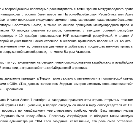
и Азербайджаном необходимо рассматривать с точки зрения Международного права
у нападающей стороной были вовсе не Нагорно-Карабахская Республика или Арме
 Фактически произошло следующее: армяне, представляющие подавляющее большинс
спадом Советского Союза, а также на основе принципов международного права и
акона “О порядке решения вопросов, связанных с выходом союзной республи
ерендум и 10 декабря провозгласили НКР независимой республикой. А власти 
оторой осуществляли насильственное выселение армянского населения из Арцаха,
аселенные пункты, оказывали давление и добивались продовольственного кризиса
ия вооруженной самообороны», – отметил Ваграм Атанесян.
ул, что «установленная на сегодня линия соприкосновения карабахских и азербайджа
 экспансии, а страховкой от азербайджанской агрессии».
а, заявление президента Турции также связано с изменениями в политической ситуац
ами в США. «Так, данным заявлением Эрдоган намерен изменить отношение властей
, – добавил он.
ана Ильхам Алиев 7 октября на заседании правительства страны открытым текстом
ой группы ОБСЕ (конечно, в первую очередь он имел в виду сопредседателя от С
о процесса по карабахскому урегулированию требуют, чтобы Баку признал незав
 Эрдогана было неслучайным. Поскольку Азербайджан не обладает таким междун
новой администрации США свои ожидания, естественно, эта роль была оставлена 