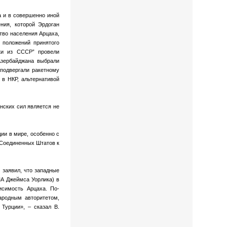
 и в совершенно иной
ния, которой Эрдоган
тво населения Арцаха,
 положений принятого
ки из СССР” провели
Азербайджана выбрали
 подвергали ракетному
 в НКР, альтернативой
нских сил является не
ии в мире, особенно с
 Соединенных Штатов к
 заявил, что западные
ША Джеймса Уорлика) в
исимость Арцаха. По-
ародным авторитетом,
Турции», – сказал В.