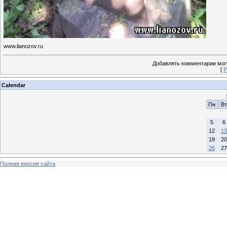
www.lianozov.ru
Добавлять комментарии могу
[
Р
Calendar
Пн
Вт
5
6
12
13
19
20
26
27
Полная версия сайта