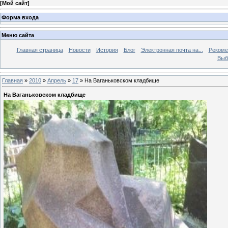
[
Мой сайт
]
Форма входа
Меню сайта
Главная страница
Новости
История
Блог
Электронная почта на...
Рекоме
Выб
Главная
»
2010
»
Апрель
»
17
» На Ваганьковском кладбище
На Ваганьковском кладбище