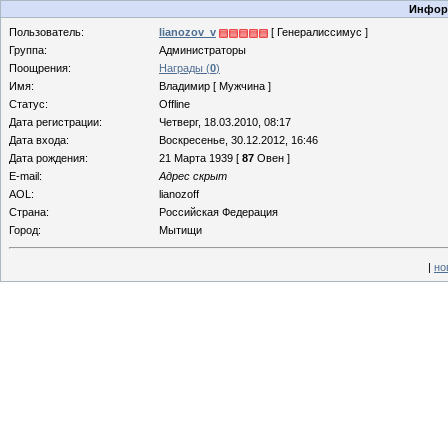
Информ
Пользователь:
lianozov_v
[ Генералиссимус ]
Группа:
Администраторы
Поощрения:
Награды (
0
)
Имя:
Владимир [ Мужчина ]
Статус:
Offline
Дата регистрации:
Четверг, 18.03.2010, 08:17
Дата входа:
Воскресенье, 30.12.2012, 16:46
Дата рождения:
21 Марта 1939 [
87
Овен ]
E-mail:
Адрес скрыт
AOL:
lianozoff
Страна:
Российская Федерация
Город:
Мытищи
|
но