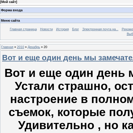
[
Мой сайт
]
Форма входа
Меню сайта
Главная страница
Новости
История
Блог
Электронная почта на...
Рекоме
Выб
Главная
»
2010
»
Декабрь
»
20
Вот и еще один день мы замечат
Вот и еще один день 
Устали страшно, ост
настроение в полном
съемок, которые пол
Удивительно , но к